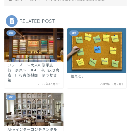
RELATED POST
旅行
日常
シリーズ 〜大人の修学旅
行 奈良〜 ＃4 中川政七商
店 田村青芳村園 ほうせき
蓄える。
箱
2022年12月3日
2019年10月21日
旅行
ANAインターコンチネンタル