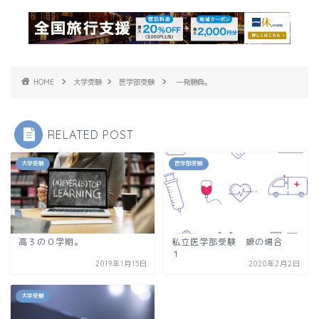
HOME
大学受験
医学部受験
一発勝負。
RELATED POST
大学受験
医学部受験
高３の０学期。
私立医学部受験 娘の場合
１
2019年1月15日
2020年2月2日
大学受験