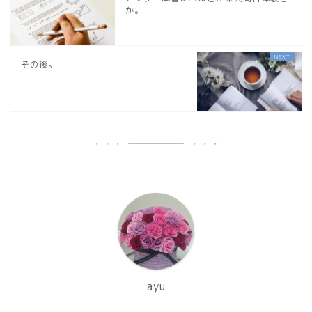
か。
その後。
ayu