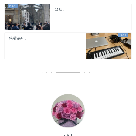
出陣。
結構長い。
ayu